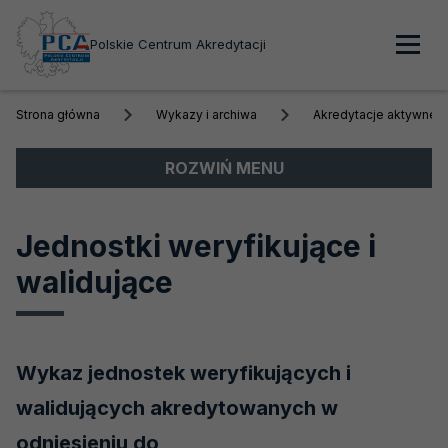
Polskie Centrum Akredytacji
Men
Strona główna
Wykazy i archiwa
Akredytacje aktywne
głó
Menu
ROZWIŃ MENU
boczne
Organizacja PCA
Jednostki weryfikujące i
Wykazy i archiwa
walidujące
Akredytacje aktywne
Biobanki
Wykaz jednostek weryfikujących i
Laboratoria badawcze
walidujących akredytowanych w
Laboratoria medyczne
odniesieniu do