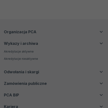
Menu
Organizacja PCA
stopka
Podstawa prawna
Wykazy i archiwa
Organizacja PCA
Akredytacje aktywne
Majątek i finanse
Akredytacje nieaktywne
Odwołania i skargi
Odwołania
Zamówienia publiczne
Skargi
Aktualne przetargi
PCA BIP
Przetargi rozstrzygnięte
Instrukcja
Składniki majątku
Kariera