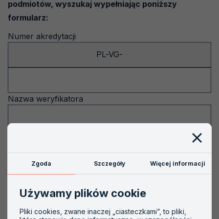
podmiotów, wyszukaj wypełniając poniższy
Odwołania i skargi
formularz:
Zamówienia publiczne
Numer akredytacji
Numer
akredytacji
PCA BIP
PL-VG-
Kariera
Nazwa weryfikatora
Nazwa organizacji
Zgoda
Szczegóły
Więcej informacji
Miejscowość
Używamy plików cookie
Województwo
Pliki cookies, zwane inaczej „ciasteczkami”, to pliki,