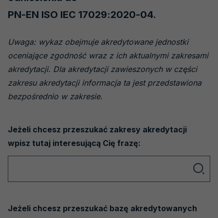
Laboratoria wzorcujące
PN-EN ISO IEC 17029:2020-04.
Jednostki certyfikujące osoby
Jednostki certyfikujące systemy
Uwaga: wykaz obejmuje akredytowane jednostki
zarządzania
oceniające zgodność wraz z ich aktualnymi zakresami
Jednostki certyfikujące wyroby, procesy i
akredytacji. Dla akredytacji zawieszonych w części
usługi
zakresu akredytacji informacja ta jest przedstawiona
Jednostki inspekcyjne
bezpośrednio w zakresie.
Jednostki weryfikujące i walidujące
Organizatorzy badań biegłości
Jeżeli chcesz przeszukać zakresy akredytacji
wpisz tutaj interesującą Cię frazę:
Producenci materiałów odniesienia
Wyszukiwarka
Laboratoria - badania pH gleby
Weryfikatorzy EMAS
Akredytacje nieaktywne
Jeżeli chcesz przeszukać bazę akredytowanych