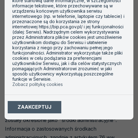
które stanowią dane informatyczne, w szczególności
informacje tekstowe, które przechowywane są w
-- wybierz --
urządzeniu końcowym użytkownika serwisu
internetowego (np. w telefonie, laptopie czy tablecie) i
przeznaczone są do korzystania ze strony
internetowej https://bip.pca.gov.pl/ i jej funkcjonalności
(dalej: Serwis). Nadrzędnym celem wykorzystywania
SZUKAJ
przez Administratora plików cookies jest umożliwienie
użytkownikom dostępu do Serwisu i ułatwienie
korzystania z niego przy zachowaniu pełnej jego
funkcjonalności. Administrator wykorzystuje także pliki
cookies w celu podążania za preferencjami
Środki administracyjne
użytkowników Serwisu, jak i dla celów statystycznych
Na podstawie artykułu 54. rozporządzenia
pomagających Administratorowi zrozumieć w jaki
sposób użytkownicy wykorzystują poszczególne
wykonawczego Komisji (UE) nr 2018/2067 z dnia
funkcje w Serwisie.
Zobacz politykę cookies
19.12.2018 r., krajowa jednostka akredytująca może
zawiesić, cofnąć lub ograniczyć akredytację jednostki
weryfikującej i walidującej, jeśli nie spełnia ona
ZAAKCEPTUJ
wymagań zawartych w rozporządzeniu. Działania te
zostały określone jako "środki administracyjne".
Informacja o zastosowanych środkach
administracyjnych, zgodnie z artykułem 76 ww.